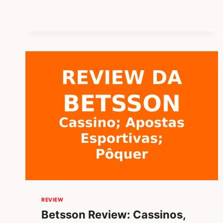
REVIEW:
CASSINO,
PÔQUER
E
APOSTAS
ESPORTIVAS
REVIEW
Betsson Review: Cassinos,