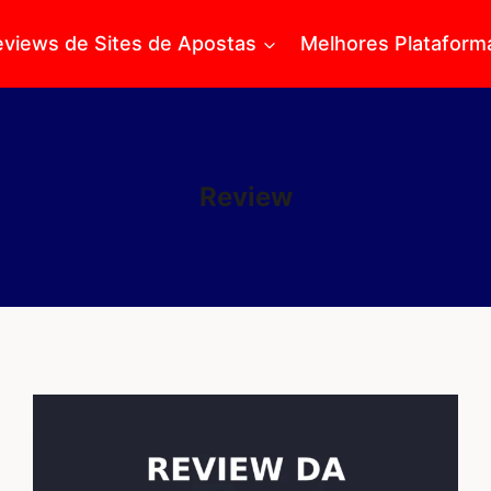
views de Sites de Apostas
Melhores Plataform
Review