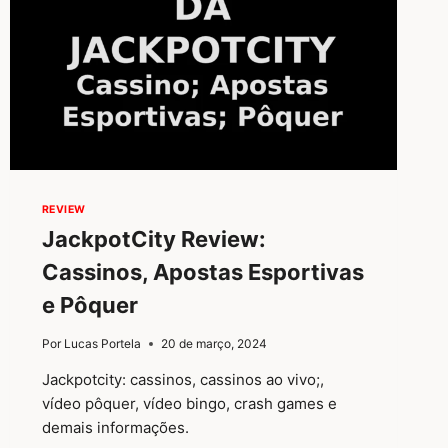
REVIEW
JackpotCity Review:
Cassinos, Apostas Esportivas
e Pôquer
Por
Lucas Portela
20 de março, 2024
Jackpotcity: cassinos, cassinos ao vivo;,
vídeo pôquer, vídeo bingo, crash games e
demais informações.