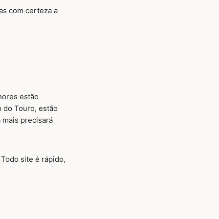
mas com certeza a
hores estão
o do Touro, estão
a mais precisará
Todo site é rápido,