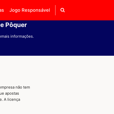
as
Jogo Responsável
 e Pôquer
demais informações.
 empresa não tem
ue apostas
e. A licença