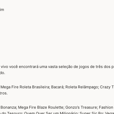
sim
 vivo você encontrará uma vasta seleção de jogos de três dos p
do.
: Mega Fire Roleta Brasileira; Bacará; Roleta Relâmpago; Crazy T
ros.
 Bonanza; Mega Fire Blaze Roulette; Gonzo’s Treasure; Fashion
a do Tesouro; Quem Quer Ser um Milionário; Super Sic Bo; Vega