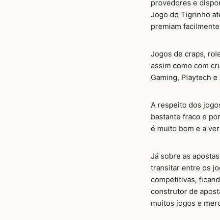
provedores e dispon
Jogo do Tigrinho at
premiam facilmente
Jogos de craps, rol
assim como com crup
Gaming, Playtech e
A respeito dos jogo
bastante fraco e po
é muito bom e a ve
Já sobre as apostas
transitar entre os 
competitivas, fica
construtor de apost
muitos jogos e mer