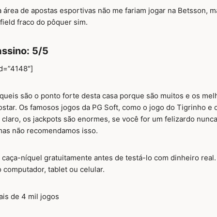
 a área de apostas esportivas não me fariam jogar na Betsson, 
field fraco do pôquer sim.
ssino: 5/5
d=”4148″]
queis são o ponto forte desta casa porque são muitos e os mel
ostar. Os famosos jogos da PG Soft, como o jogo do Tigrinho e 
E claro, os jackpots são enormes, se você for um felizardo nunc
– mas não recomendamos isso.
caça-níquel gratuitamente antes de testá-lo com dinheiro real. 
 computador, tablet ou celular.
ais de 4 mil jogos