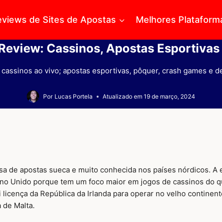
views de Sites de Apostas
Melhores Plataform
Review: Cassinos, Apostas Esportivas
 cassinos ao vivo; apostas esportivas, pôquer, crash games e 
Por
Lucas Portela
Atualizado em
19 de março, 2024
sa de apostas sueca e muito conhecida nos países nórdicos. A
ino Unido porque tem um foco maior em jogos de cassinos do q
 licença da República da Irlanda para operar no velho continent
a de Malta.