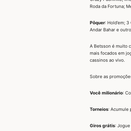
Roda da Fortuna; Me
Pôquer
: Hold’em; 3
Andar Bahar e outro
A Betsson é muito c
mais focados em jo
cassinos ao vivo.
Sobre as promoções
Você
milionário
: C
Torneios
: Acumule 
Giros
grátis
: Jogue 