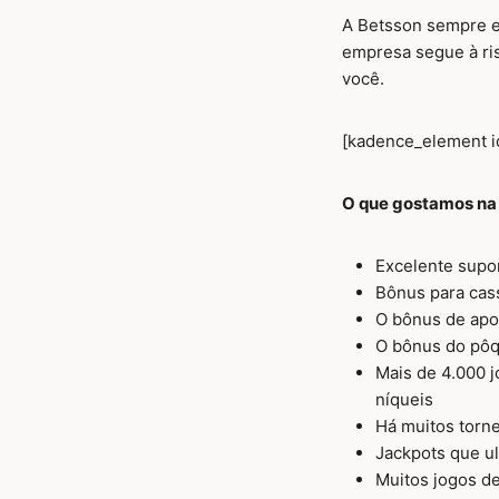
A Betsson sempre e
empresa segue à ris
você.
[kadence_element i
O que gostamos na
Excelente supo
Bônus para cas
O bônus de apo
O bônus do pôqu
Mais de 4.000 j
níqueis
Há muitos torn
Jackpots que u
Muitos jogos d