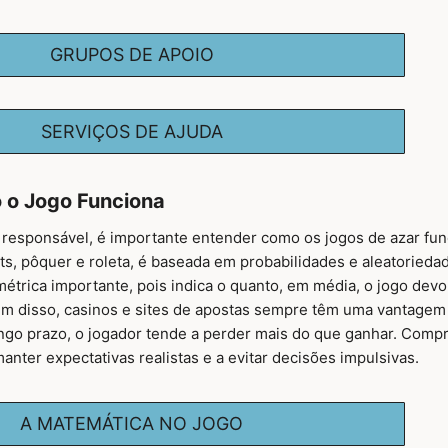
GRUPOS DE APOIO
SERVIÇOS DE AJUDA
 o Jogo Funciona
 responsável, é importante entender como os jogos de azar fun
ts, pôquer e roleta, é baseada em probabilidades e aleatorieda
étrica importante, pois indica o quanto, em média, o jogo devo
ém disso, casinos e sites de apostas sempre têm uma vantagem
ongo prazo, o jogador tende a perder mais do que ganhar. Com
anter expectativas realistas e a evitar decisões impulsivas.
A MATEMÁTICA NO JOGO