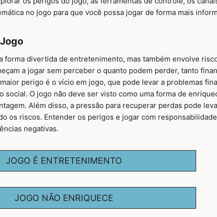
lorar os perigos do jogo, as ferramentas de controle, os canais
mática no jogo para que você possa jogar de forma mais infor
 Jogo
 forma divertida de entretenimento, mas também envolve riscos
eçam a jogar sem perceber o quanto podem perder, tanto fina
aior perigo é o vício em jogo, que pode levar a problemas fin
to social. O jogo não deve ser visto como uma forma de enrique
tagem. Além disso, a pressão para recuperar perdas pode leva
do os riscos. Entender os perigos e jogar com responsabilidade
ências negativas.
JOGO É ENTRETENIMENTO
JOGO NÃO ENRIQUECE