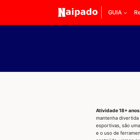
Pular
para
GUIA
Re
o
Conteúdo
Atividade 18+ anos
mantenha divertida 
esportivas, são um
e o uso de ferrame