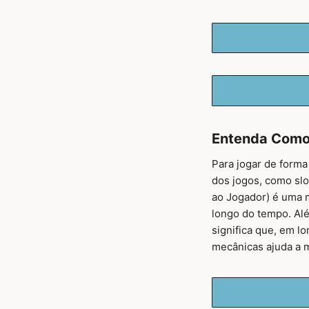
Entenda Como
Para jogar de forma
dos jogos, como slo
ao Jogador) é uma m
longo do tempo. Al
significa que, em l
mecânicas ajuda a m