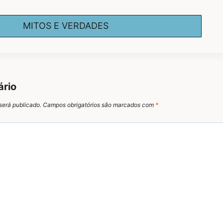
MITOS E VERDADES
ário
será publicado.
Campos obrigatórios são marcados com
*