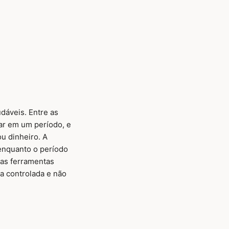
dáveis. Entre as
ar em um período, e
ou dinheiro. A
enquanto o período
sas ferramentas
a controlada e não