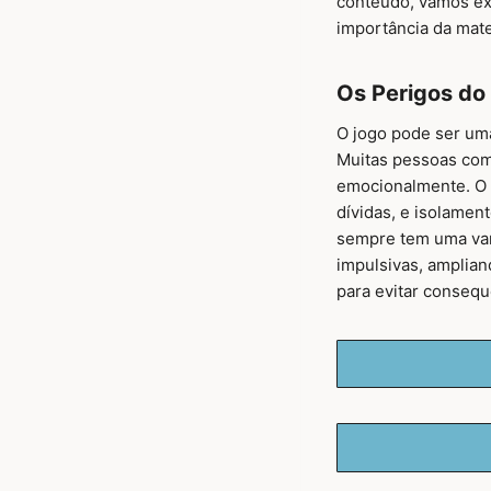
conteúdo, vamos exp
importância da mate
Os Perigos do
O jogo pode ser uma
Muitas pessoas com
emocionalmente. O m
dívidas, e isolamen
sempre tem uma van
impulsivas, amplian
para evitar consequ