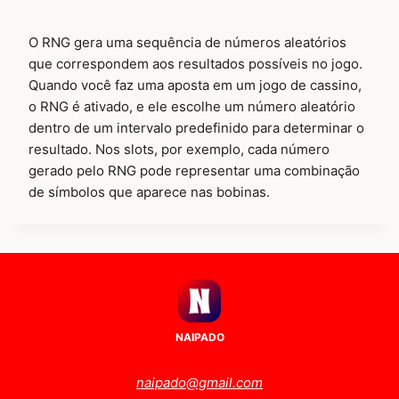
O RNG gera uma sequência de números aleatórios
que correspondem aos resultados possíveis no jogo.
Quando você faz uma aposta em um jogo de cassino,
o RNG é ativado, e ele escolhe um número aleatório
dentro de um intervalo predefinido para determinar o
resultado. Nos slots, por exemplo, cada número
gerado pelo RNG pode representar uma combinação
de símbolos que aparece nas bobinas.
NAIPADO
naipado@gmail.com