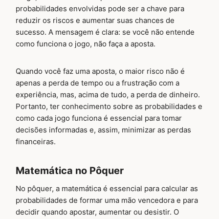
probabilidades envolvidas pode ser a chave para
reduzir os riscos e aumentar suas chances de
sucesso. A mensagem é clara: se você não entende
como funciona o jogo, não faça a aposta.
Quando você faz uma aposta, o maior risco não é
apenas a perda de tempo ou a frustração com a
experiência, mas, acima de tudo, a perda de dinheiro.
Portanto, ter conhecimento sobre as probabilidades e
como cada jogo funciona é essencial para tomar
decisões informadas e, assim, minimizar as perdas
financeiras.
Matemática no Pôquer
No pôquer, a matemática é essencial para calcular as
probabilidades de formar uma mão vencedora e para
decidir quando apostar, aumentar ou desistir. O