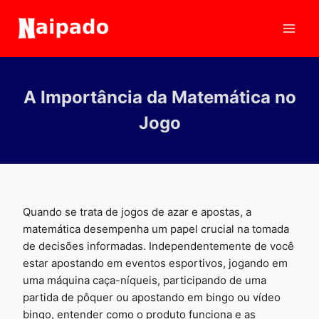
Pular
para
o
Conteúdo
A Importância da Matemática no
Jogo
Quando se trata de jogos de azar e apostas, a
matemática desempenha um papel crucial na tomada
de decisões informadas. Independentemente de você
estar apostando em eventos esportivos, jogando em
uma máquina caça-níqueis, participando de uma
partida de pôquer ou apostando em bingo ou vídeo
bingo, entender como o produto funciona e as