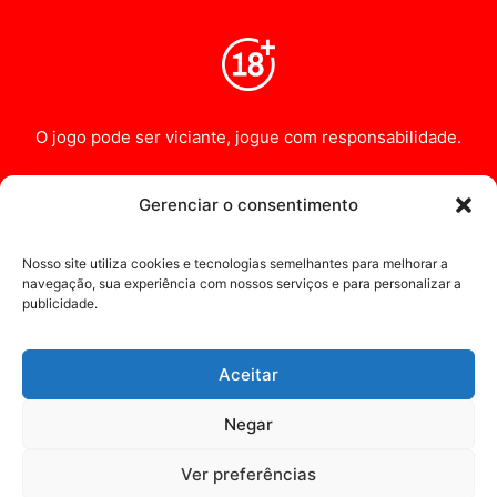
O jogo pode ser viciante, jogue com responsabilidade.
Gerenciar o consentimento
Nosso site utiliza cookies e tecnologias semelhantes para melhorar a
NOS ENCONTRE EM:
navegação, sua experiência com nossos serviços e para personalizar a
publicidade.
Twitter
Aceitar
Negar
Fundado em 2021, o Naipado é um site focado em jogos
de pôquer, caça-níqueis, roleta, blackjack e demais
Ver preferências
jogos.