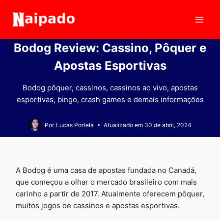
Pular
para
o
Conteúdo
Bodog Review: Cassino, Pôquer e
Apostas Esportivas
Bodog pôquer, cassinos, cassinos ao vivo, apostas
esportivas, bingo, crash games e demais informações
Por
Lucas Portela
Atualizado em
30 de abril, 2024
A Bodog é uma casa de apostas fundada no Canadá,
que começou a olhar o mercado brasileiro com mais
carinho a partir de 2017. Atualmente oferecem pôquer,
muitos jogos de cassinos e apostas esportivas.