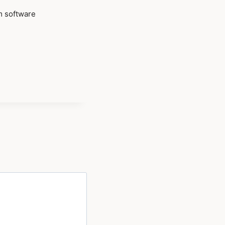
m software