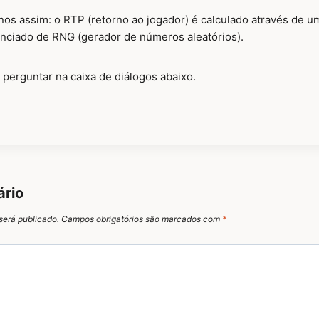
os assim: o RTP (retorno ao jogador) é calculado através de u
enciado de RNG (gerador de números aleatórios).
 perguntar na caixa de diálogos abaixo.
ário
será publicado.
Campos obrigatórios são marcados com
*