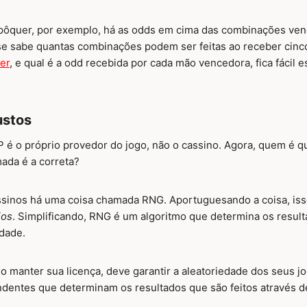
pôquer, por exemplo, há as odds em cima das combinações ve
se sabe quantas combinações podem ser feitas ao receber cinc
er
, e qual é a odd recebida por cada mão vencedora, fica fácil es
ustos
é o próprio provedor do jogo, não o cassino. Agora, quem é q
ada é a correta?
ssinos há uma coisa chamada RNG. Aportuguesando a coisa, iss
ios
. Simplificando, RNG é um algoritmo que determina os resul
edade.
 manter sua licença, deve garantir a aleatoriedade dos seus j
dentes que determinam os resultados que são feitos através 