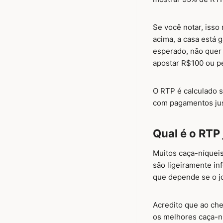
Se você notar, isso
acima, a casa está
esperado, não quer 
apostar R$100 ou p
O RTP é calculado 
com pagamentos just
Qual é o RTP
Muitos caça-níquei
são ligeiramente in
que depende se o j
Acredito que ao che
os melhores caça-n