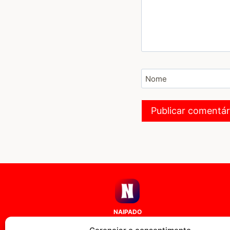
Nome
NAIPADO