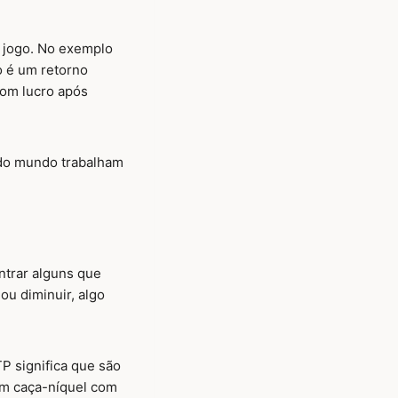
e jogo. No exemplo
o é um retorno
com lucro após
o mundo trabalham
ntrar alguns que
ou diminuir, algo
P significa que são
um caça-níquel com