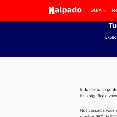
Pular
para
GUIA
Re
o
Conteúdo
Tu
Expli
Indo direto ao pont
Isso significa o va
Nos cassinos você 
mostrar 95% de RTP