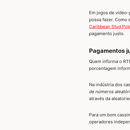
Em jogos de vídeo-
possa fazer. Como 
Caribbean Stud Pok
pagamento justo.
Pagamentos j
Quem informa o RTP 
porcentagem inform
Na indústria dos ca
de números aleatór
através da aleatori
Para um bom cassino
operadores indepen