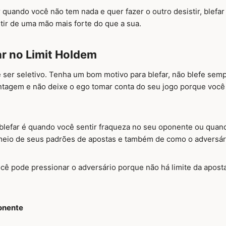
r quando você não tem nada e quer fazer o outro desistir, blefa
ir de uma mão mais forte do que a sua.
r no Limit Holdem
 ser seletivo. Tenha um bom motivo para blefar, não blefe sem
agem e não deixe o ego tomar conta do seu jogo porque você 
 blefar é quando você sentir fraqueza no seu oponente ou quan
meio de seus padrões de apostas e também de como o adversár
ocê pode pressionar o adversário porque não há limite da apost
onente