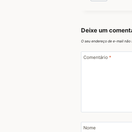
do
Post:
Deixe um coment
O seu endereço de e-mail não 
Comentário
*
Nome