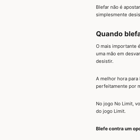
Blefar não é aposta
simplesmente desist
Quando blefa
O mais importante é
uma mão em desvant
desistir.
A melhor hora para
perfeitamente por 
No jogo No Limit, v
do jogo Limit.
Blefe contra um op