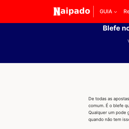
Pular
para
GUIA
Re
o
Conteúdo
Blefe n
De todas as aposta
comum. É o blefe qu
Qualquer um pode g
quando não tem iss