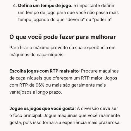
Defina um tempo de jogo
: é importante definir
um tempo de jogo para que você não passa mais
tempo jogando do que “deveria” ou “poderia”.
O que você pode fazer para melhorar
Para tirar o máximo proveito da sua experiência em
máquinas de caça-níqueis:
Escolha jogos com RTP mais alto
: Procure máquinas
de caça-níqueis que ofereçam um RTP maior. Jogos
com RTP de 96% ou mais são geralmente mais
vantajosos a longo prazo.
Jogue os jogos que você gosta
: A diversão deve ser
o foco principal. Jogue máquinas que você realmente
gosta, pois isso tornará a experiência mais prazerosa.