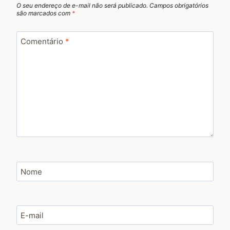
O seu endereço de e-mail não será publicado.
Campos obrigatórios
são marcados com
*
Comentário
*
Nome
E-mail