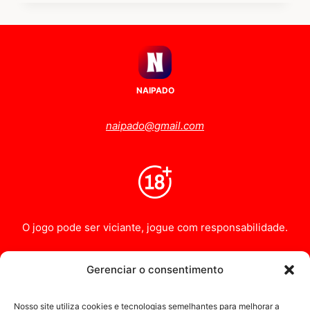
POKER:
GUIA
COMPLETO
PARA
ENTENDER
E
JOGAR
NAIPADO
naipado@gmail.com
O jogo pode ser viciante, jogue com responsabilidade.
Gerenciar o consentimento
Nosso site utiliza cookies e tecnologias semelhantes para melhorar a