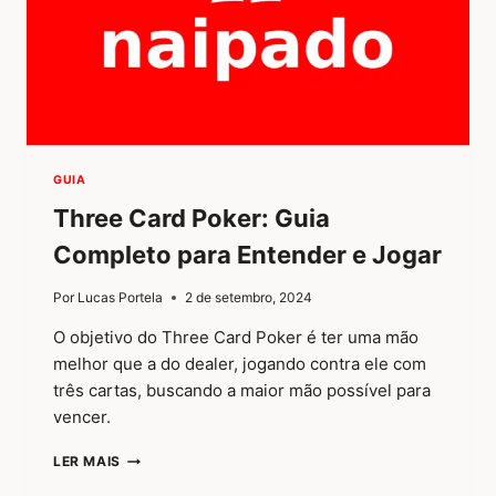
GUIA
Three Card Poker: Guia
Completo para Entender e Jogar
Por
Lucas Portela
2 de setembro, 2024
O objetivo do Three Card Poker é ter uma mão
melhor que a do dealer, jogando contra ele com
três cartas, buscando a maior mão possível para
vencer.
THREE
LER MAIS
CARD