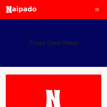
Pular
para
o
Conteúdo
Three Card Poker